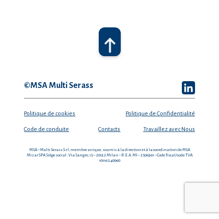
©MSA Multi Serass
Politique de cookies
Politique de Confidentialité
Code de conduite
Contacts
Travaillez avec Nous
MSA – Multi Serass S.r.l, membre unique, soumis à la direction et à la coordination de MSA
Mizar SPA
Siège social : Via Sangro, 15 – 20132 Milan – R.E.A. MI – 2506361 – Code fiscal/code TVA
10116240960